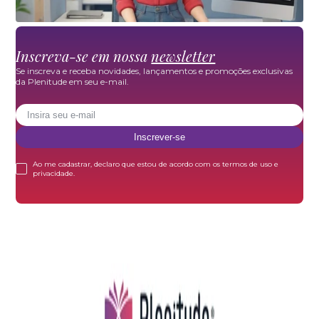
Inscreva-se em nossa
newsletter
Se inscreva e receba novidades, lançamentos e promoções exclusivas
da Plenitude em seu e-mail.
Inscrever-se
Ao me cadastrar, declaro que estou de acordo com os termos de uso e
privacidade.