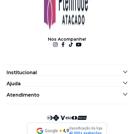
Nos Acompanhe!
Institucional
Sobre Nós
Ajuda
Informações de Contato
Sitemap
Atendimento
classificação da loja
Google
4,9
40.000+ avaliações