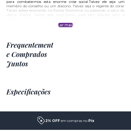
para combatermos esta enorme crise social.Talvez ele seja um
membro do conselho ou um diácono. Talvez seja o regente do coral.
Talvez esteja ensinando na Escola Dominical ou passando a salva da
oferta. Pastor. talvez seja você.Como você está lidando com a
epidemia de pecado sexual que está varrendo as igrejas hoje em dia
pela internet e por outros meios?
Ler mais
Frequentement
Formas de pagamento
e Comprados
Pix
2% de desconto à vista
Juntos
em até 5x sem juros
Cartão de crédito
(parcela mín. R$ 300)
Especificações
2% OFF
em compras no
Pix