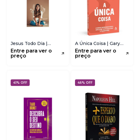
Jesus Todo Dia |
A Única Coisa | Gary
Gabriela Rocha
Keller e Jay Papasan
Entre para ver o
Entre para ver o
preço
preço
41% OFF
46% OFF