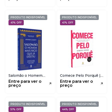
PRODUTO INDISPONÍVEL
PRODUTO INDISPONÍVEL
41% OFF
41% OFF
Salomão o Homem
Comece Pelo Porquê |
Mais Rico que Já Existiu
Como Grandes Líderes
Entre para ver o
Entre para ver o
| Steven K Scott
Inspiram Pessoas e
preço
preço
Equipes a Agir
PRODUTO INDISPONÍVEL
PRODUTO INDISPONÍVEL
51% OFF
44% OFF