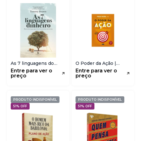
As 7 linguagens do
O Poder da Ação |
Dinheiro | Tommy
Paulo Vieira
Entre para ver o
Entre para ver o
Brown
preço
preço
PRODUTO INDISPONÍVEL
PRODUTO INDISPONÍVEL
51% OFF
51% OFF