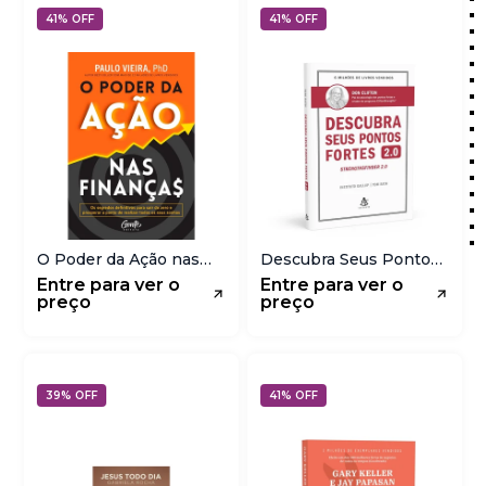
41% OFF
41% OFF
O Poder da Ação nas
Descubra Seus Pontos
Finanças | Paulo Vieira
Fortes 20 | Don Clifton
Entre para ver o
Entre para ver o
preço
preço
39% OFF
41% OFF