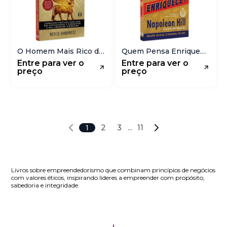
O Homem Mais Rico da
Quem Pensa Enriquece
Babilônia | Plano de
| Versão Concisa e
Entre para ver o
Entre para ver o
Ação
Editada | Napoleon Hill
preço
preço
1
2
3
…
11
Livros sobre empreendedorismo que combinam princípios de negócios
com valores éticos, inspirando líderes a empreender com propósito,
sabedoria e integridade.