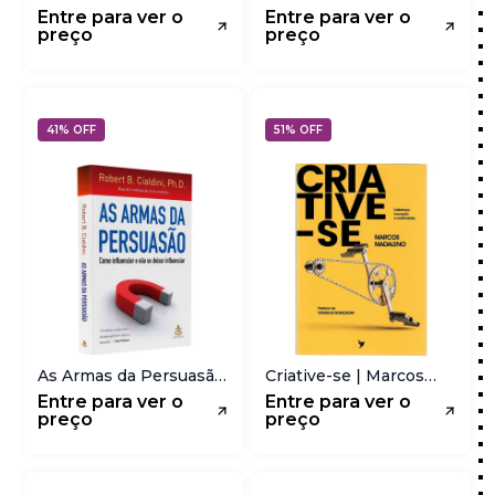
Sucedidas Pensam |
Negócio | Stanley Tam |
Entre para ver o
Entre para ver o
John C Maxwell
Ken Anderson
preço
preço
41% OFF
51% OFF
As Armas da Persuasão
Criative-se | Marcos
| Robert B Cialdini
Madaleno
Entre para ver o
Entre para ver o
preço
preço