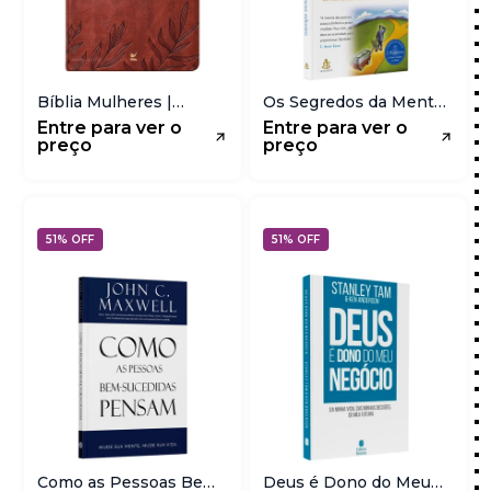
Bíblia Mulheres |
Os Segredos da Mente
Viviane Martinello |
Milionária | T Harv Eker
Entre para ver o
Entre para ver o
NAA | Espaço Para
preço
preço
Anotações | Folhas
Marrom
51% OFF
51% OFF
Como as Pessoas Bem
Deus é Dono do Meu