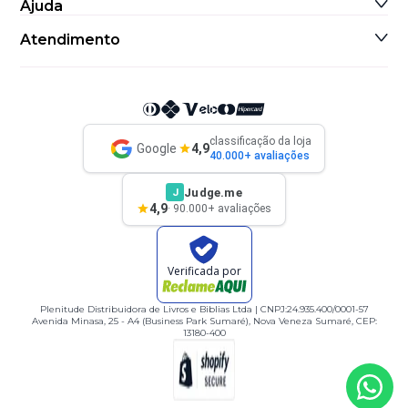
Ajuda
Informações de Contato
Sitemap
Atendimento
classificação da loja
Google
4,9
40.000+ avaliações
Judge.me
J
4,9
· 90.000+ avaliações
Verificada por
Plenitude Distribuidora de Livros e Biblias Ltda | CNPJ:24.935.400/0001-57
Avenida Minasa, 25 - A4 (Business Park Sumaré), Nova Veneza Sumaré, CEP:
13180-400