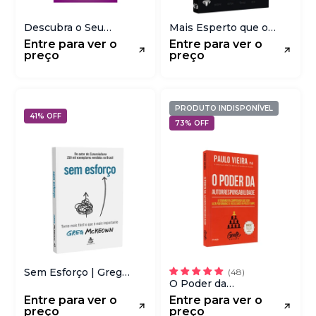
Descubra o Seu
Mais Esperto que o
Destino | Tiago Brunet
Diabo | Versão
Entre para ver o
Entre para ver o
Compacta | Napoleon
preço
preço
Hill
PRODUTO INDISPONÍVEL
41% OFF
73% OFF
Sem Esforço | Greg
O Poder da
McKeown
Autorresponsabilidade
Entre para ver o
Entre para ver o
| Ed Bolso | Paulo Vieira
preço
preço