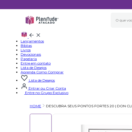
Fechar
modal
Fechar
Fechar
aba
menu
Lançamentos
atual
Bíblias
Livros
Devocionais
Papelaria
Entre em contato
Lista de Desejos
Aprenda Como Comprar
Lista de Desejos
Entrar ou Criar Conta
Entre no Grupo Exclusivo
HOME
DESCUBRA SEUS PONTOS FORTES 20 | DON CL