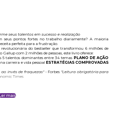
rme seus talentos em sucesso e realização
 seus pontos fortes no trabalho diariamente? A maioria
ceita perfeita para a frustração.
 revolucionária do bestseller que transformou 6 milhões de
o Gallup com 2 milhões de pessoas, este livro oferece:
us 5 talentos dominantes entre 34 temas
PLANO DE AÇÃO
na carreira e vida pessoal
ESTRATÉGIAS COMPROVADAS
 ao invés de fraquezas"
- Forbes
"Leitura obrigatória para
onomic Times
Ler mais
 POTENCIALIZAR SEUS TALENTOS.
ção profissional e realização pessoal começa aqui.