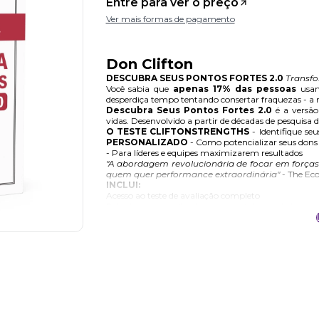
Entre para ver o preço
Ver mais formas de pagamento
Don Clifton
DESCUBRA SEUS PONTOS FORTES 2.0
Transfo
Você sabia que
apenas 17% das pessoas
usam
desperdiça tempo tentando consertar fraquezas - a re
Descubra Seus Pontos Fortes 2.0
é a versão
vidas. Desenvolvido a partir de décadas de pesquisa d
O TESTE CLIFTONSTRENGTHS
- Identifique se
PERSONALIZADO
- Como potencializar seus dons 
- Para líderes e equipes maximizarem resultados
"A abordagem revolucionária de focar em forças
quem quer performance extraordinária"
- The Ec
INCLUI:
Acesso ao teste de avaliação completo
Relatório personalizado com seus talentos únicos
Guia prático para aplicar suas forças no dia a dia
PARE DE CONSERTAR FRAQUEZAS. COMEÇE A
O caminho mais rápido para alto desempenho, satisfa