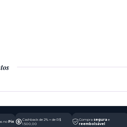
tos
Cashback de 2% + de R$
Compra
segura
e
s no
Pix
1.500,00
reembolsável