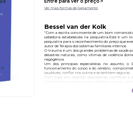
Entre para ver o preço
Ver mais formas de pagamento
Bessel van der Kolk
"Com a escrita convincente de um bom romancista, v
sabedoria estabelecida na psiquiatria.Este é um 
psiquiatria para o reconhecimento do preço que eve
autor de Terapia dos sistemas familiares internos
O trauma é um dos grandes problemas de saúde públ
desastres naturais, como vítimas de violência dom
negligência.
Um dos principais especialistas no assunto,
funcionamento do corpo e do cérebro, comprometen
saudáveis, confiar nos outros e se sentirem seguras.
Com base em recentes descobertas científicas e e
tratamentos inovadores que oferecem novos camin
neuroplasticidade natural do cérebro.
Pontuado por impressionantes casos de coragem e
relacionamentos tanto para ferir quanto para curar,