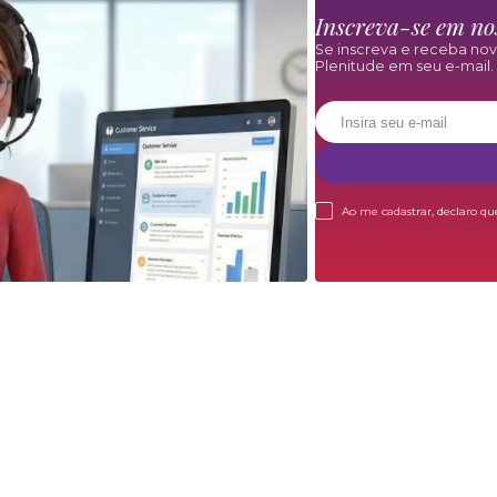
Inscreva-se em n
Se inscreva e receba no
Plenitude em seu e-mail.
Ao me cadastrar, declaro qu