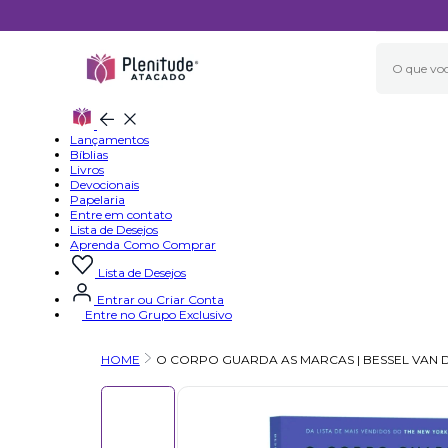
Fechar
modal
Fechar
Fechar
aba
menu
Lançamentos
atual
Bíblias
Livros
Devocionais
Papelaria
Entre em contato
Lista de Desejos
Aprenda Como Comprar
Lista de Desejos
Entrar ou Criar Conta
Entre no Grupo Exclusivo
HOME
O CORPO GUARDA AS MARCAS | BESSEL VAN 