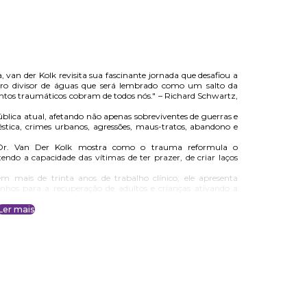
an der Kolk revisita sua fascinante jornada que desafiou a
livro divisor de águas que será lembrado como um salto da
ntos traumáticos cobram de todos nós." – Richard Schwartz,
ica atual, afetando não apenas sobreviventes de guerras e
éstica, crimes urbanos, agressões, maus-tratos, abandono e
 o Dr. Van Der Kolk mostra como o trauma reformula o
do a capacidade das vítimas de ter prazer, de criar laços
m mais de trinta anos de trabalho clínico, ele apresenta
hos para a recuperação de adultos e crianças ativando a
 superação, este livro expõe o tremendo poder de nossos
Ler mais
 e oferece uma nova esperança para recuperar vidas.