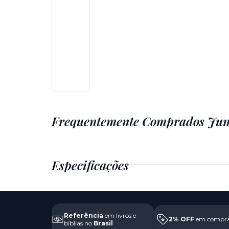
Frequentemente Comprados Jun
Especificações
Referência
em livros e
2% OFF
em compra
bíblias no
Brasil